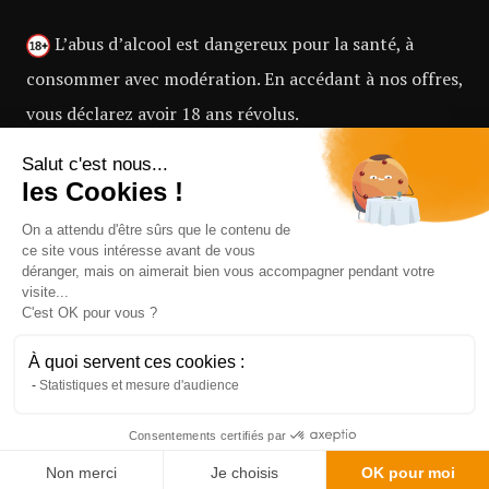
L’abus d’alcool est dangereux pour la santé, à
consommer avec modération. En accédant à nos offres,
vous déclarez avoir 18 ans révolus.
Salut c'est nous...
les Cookies !
La consommation d’alcool est vivement
On a attendu d'être sûrs que le contenu de
déconseillée aux femmes enceintes. La vente d’alcool à
ce site vous intéresse avant de vous
des mineurs de moins de 18 ans est interdite.
déranger, mais on aimerait bien vous accompagner pendant votre
visite...
C'est OK pour vous ?
À quoi servent ces cookies :
Statistiques et mesure d'audience
Copyright 2022 © All rights reserved.
Consentements certifiés par
Non merci
Je choisis
OK pour moi