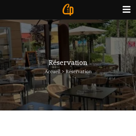
N
ACCUEIL
FORMULES
Réservation
Accueil
>
Réservation
CARTE
TRAITEUR
CONTACT